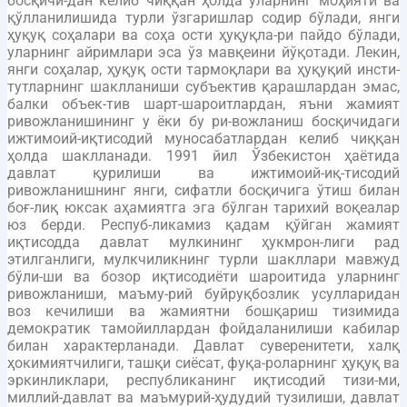
босқичи-дан келиб чиққан ҳолда уларнинг моҳияти ва
қўлланилишида турли ўзгаришлар содир бўлади, янги
ҳуқуқ соҳалари ва соҳа ости ҳуқуқла-ри пайдо бўлади,
уларнинг айримлари эса ўз мавқеини йўқотади. Лекин,
янги соҳалар, ҳуқуқ ости тармоқлари ва ҳуқуқий инсти-
тутларнинг шаклланиши субъектив қарашлардан эмас,
балки объек-тив шарт-шароитлардан, яъни жамият
ривожланишининг у ёки бу ри-вожланиш босқичидаги
ижтимоий-иқтисодий муносабатлардан келиб чиққан
ҳолда шаклланади. 1991 йил Ўзбекистон ҳаётида
давлат қурилиши ва ижтимоий-иқ-тисодий
ривожланишнинг янги, сифатли босқичига ўтиш билан
боғ-лиқ юксак аҳамиятга эга бўлган тарихий воқеалар
юз берди. Респуб-ликамиз қадам қўйган жамият
иқтисодда давлат мулкининг ҳукмрон-лиги рад
этилганлиги, мулкчиликнинг турли шакллари мавжуд
бўли-ши ва бозор иқтисодиёти шароитида уларнинг
ривожланиши, маъму-рий буйруқбозлик усулларидан
воз кечилиши ва жамиятни бошқариш тизимида
демократик тамойиллардан фойдаланилиши кабилар
билан характерланади. Давлат суверенитети, халқ
ҳокимиятчилиги, ташқи сиёсат, фуқа-роларнинг ҳуқуқ ва
эркинликлари, республиканинг иқтисодий тизи-ми,
миллий-давлат ва маъмурий-ҳудудий тузилиши, давлат