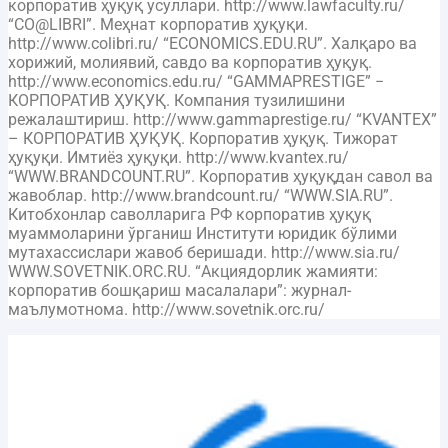
корпоратив ҳуқуқ усуллари. http://www.lawfaculty.ru/
“CO@LIBRI”. Меҳнат корпоратив ҳуқуқи.
http://www.colibri.ru/ “ECONOMICS.EDU.RU”. Халқаро ва
хорижий, молиявий, савдо ва корпоратив ҳуқуқ.
http://www.economics.edu.ru/ “GAMMAPRESTIGE” −
КОРПОРАТИВ ҲУҚУҚ. Компания тузилишини
режалаштириш. http://www.gammaprestige.ru/ “KVANTEX”
– КОРПОРАТИВ ҲУҚУҚ. Корпоратив ҳуқуқ. Тижорат
ҳуқуқи. Имтиёз ҳуқуқи. http://www.kvantex.ru/
“WWW.BRANDCOUNT.RU”. Корпоратив ҳуқуқдан савол ва
жавоблар. http://www.brandcount.ru/ “WWW.SIA.RU”.
Китобхонлар саволларига РФ корпоратив ҳуқуқ
муаммоларини ўрганиш Институти юридик бўлими
мутахассислари жавоб беришади. http://www.sia.ru/
WWW.SOVETNIK.ORC.RU. “Акциядорлик жамияти:
корпоратив бошқариш масалалари”: журнал-
маълумотнома. http://www.sovetnik.orc.ru/