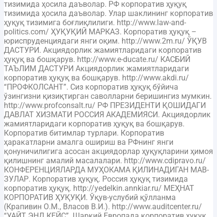
тизимида ҳосила даъволар. РФ корпоратив ҳуқуқ
тизимида ҳосила даъволар. Улар шаклининг корпоратив
ҳуқуқ тизимига боғлиқлилиги. http://www.law-and-
politics.com/ ҲУҚУҚИЙ МАРКАЗ. Корпоратив ҳуқуқ –
юриспруденциядаги янги оқим. http://www.2m.ru/ ЎҚУВ
ДАСТУРИ. Акциядорлик жамиятларидаги корпоратив
ҳуқуқ ва бошқарув. http://www.e-ducate.ru/ КАСБИЙ
ТАЪЛИМ ДАСТУРИ Акциядорлик жамиятларидаги
корпоратив ҳуқуқ ва бошқарув. http://www.akdi.ru/
“ПРОФКОЛСАНТ”. Сиз корпоратив ҳуқуқ бўйича
ўзингизни қизиқтирган саволларни беришингиз мумкин.
http://www.profconsalt.ru/ РФ ПРЕЗИДЕНТИ ҚОШИДАГИ
ДАВЛАТ ХИЗМАТИ РОССИЯ АКАДЕМИЯСИ. Акциядорлик
жамиятларидаги корпоратив ҳуқуқ ва бошқарув.
Корпоратив битимлар турлари. Корпоратив
ҳаракатларни амалга ошириш ва РФнинг янги
қонуничилигига асосан акциядорлар ҳуқуқларини ҳимоя
қилишнинг амалий масалалари. http://www.cdipravo.ru/
КОНФЕРЕНЦИЯЛАРДА МУҲОКАМА ҚИЛИНАДИГАН МАВ-
ЗУЛАР. Корпоратив ҳуқуқ. Россия ҳуқуқ тизимида
корпоратив ҳуқуқ. http://yedelkin.annkiar.ru/ МЕҲНАТ
КОРПОРАТИВ ҲУҚУҚИ. Ўқув-услубий қўлланма
(Крапивин О.М., Власов В.И.). http://www.auditcenter.ru/
“УАЙТ ЭНД КЕЙС”. Шарқий Европада корпоратив ҳуқуқ,