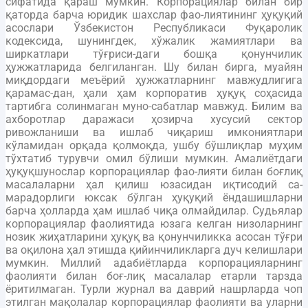
сифатида қараш мумкин. Корпорациялар билан бир
қаторда барча юридик шахслар фао-лиятининг ҳуқуқий
асослари Ўзбекистон Республикаси Фуқаролик
кодексида, шунингдек, хўжалик жамиятлари ва
ширкатлари тўғриси-даги бошқа қонунчилик
ҳужжатларида белгиланган. Шу билан бирга, муайян
миқдордаги меъёрий ҳужжатларнинг мавжудлигига
қарамас-дан, ҳали ҳам корпоратив ҳуқуқ соҳасида
тартибга солинмаган муно-сабатлар мавжуд. Билим ва
ахборотлар даражаси ҳозирча хусусий сектор
ривожланиши ва ишлаб чиқариш имкониятлари
кўламидан орқада қолмоқда, ушбу бўшлиқлар муҳим
тўхтатиб турувчи омил бўлиши мумкин. Амалиётдаги
ҳуқуқшунослар корпорациялар фао-лияти билан боғлиқ
масалаларни ҳал қилиш юзасидан иқтисодий са-
марадорлиги юксак бўлган ҳуқуқий ёндашишларни
барча ҳолларда ҳам ишлаб чиқа олмайдилар. Судьялар
корпорациялар фаолиятида юзага келган низоларнинг
нозик жиҳатларини ҳуқуқ ва қонунчиликка асосан тўғри
ва оқилона ҳал этишда қийинчиликларга дуч келишлари
мумкин. Миллий адабиётларда корпорацияларнинг
фаолияти билан боғ-лиқ масалалар етарли тарзда
ёритилмаган. Турли журнал ва даврий нашрларда чоп
этилган мақолалар корпорациялар фаолияти ва уларни