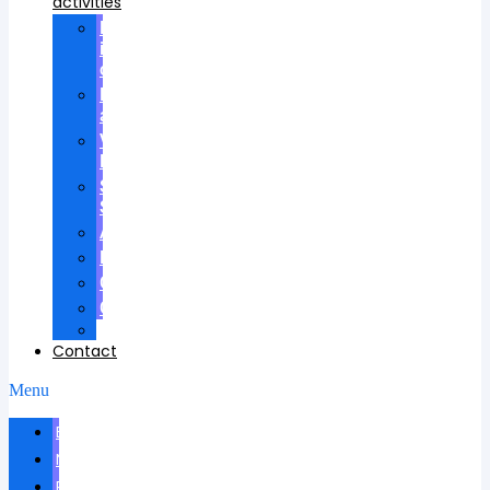
activities
Participation
in
councils
Research
advisees
Visiting
Lectures
Scientific
School
Awards
Patents
Certificates
Contracts
Videos
Contact
Menu
Biography
News
Publications