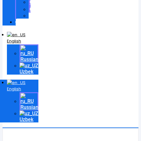
Certificates
Contracts
Videos
Contact
English
Russian
Uzbek
English
Russian
Uzbek