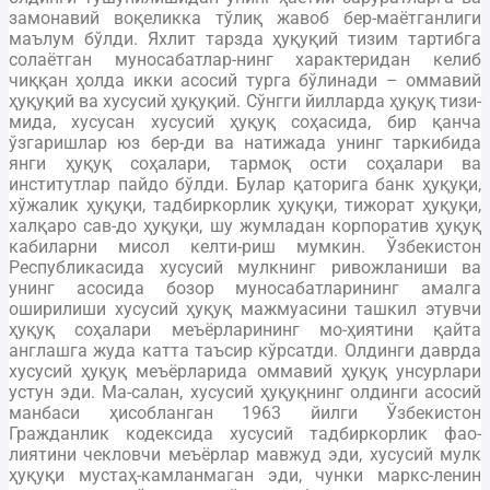
замонавий воқеликка тўлиқ жавоб бер-маётганлиги
маълум бўлди. Яхлит тарзда ҳуқуқий тизим тартибга
солаётган муносабатлар-нинг характеридан келиб
чиққан ҳолда икки асосий турга бўлинади – оммавий
ҳуқуқий ва хусусий ҳуқуқий. Сўнгги йилларда ҳуқуқ тизи-
мида, хусусан хусусий ҳуқуқ соҳасида, бир қанча
ўзгаришлар юз бер-ди ва натижада унинг таркибида
янги ҳуқуқ соҳалари, тармоқ ости соҳалари ва
институтлар пайдо бўлди. Булар қаторига банк ҳуқуқи,
хўжалик ҳуқуқи, тадбиркорлик ҳуқуқи, тижорат ҳуқуқи,
халқаро сав-до ҳуқуқи, шу жумладан корпоратив ҳуқуқ
кабиларни мисол келти-риш мумкин. Ўзбекистон
Республикасида хусусий мулкнинг ривожланиши ва
унинг асосида бозор муносабатларининг амалга
оширилиши хусусий ҳуқуқ мажмуасини ташкил этувчи
ҳуқуқ соҳалари меъёрларининг мо-ҳиятини қайта
англашга жуда катта таъсир кўрсатди. Олдинги даврда
хусусий ҳуқуқ меъёрларида оммавий ҳуқуқ унсурлари
устун эди. Ма-салан, хусусий ҳуқуқнинг олдинги асосий
манбаси ҳисобланган 1963 йилги Ўзбекистон
Гражданлик кодексида хусусий тадбиркорлик фао-
лиятини чекловчи меъёрлар мавжуд эди, хусусий мулк
ҳуқуқи мустаҳ-камланмаган эди, чунки маркс-ленин