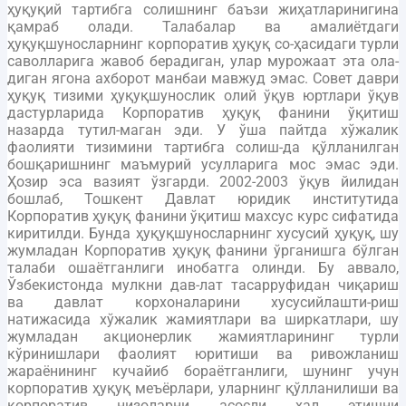
ҳуқуқий тартибга солишнинг баъзи жиҳатларинигина
қамраб олади. Талабалар ва амалиётдаги
ҳуқуқшуносларнинг корпоратив ҳуқуқ со-ҳасидаги турли
саволларига жавоб берадиган, улар мурожаат эта ола-
диган ягона ахборот манбаи мавжуд эмас. Совет даври
ҳуқуқ тизими ҳуқуқшунослик олий ўқув юртлари ўқув
дастурларида Корпоратив ҳуқуқ фанини ўқитиш
назарда тутил-маган эди. У ўша пайтда хўжалик
фаолияти тизимини тартибга солиш-да қўлланилган
бошқаришнинг маъмурий усулларига мос эмас эди.
Ҳозир эса вазият ўзгарди. 2002-2003 ўқув йилидан
бошлаб, Тошкент Давлат юридик институтида
Корпоратив ҳуқуқ фанини ўқитиш махсус курс сифатида
киритилди. Бунда ҳуқуқшуносларнинг хусусий ҳуқуқ, шу
жумладан Корпоратив ҳуқуқ фанини ўрганишга бўлган
талаби ошаётганлиги инобатга олинди. Бу аввало,
Ўзбекистонда мулкни дав-лат тасарруфидан чиқариш
ва давлат корхоналарини хусусийлашти-риш
натижасида хўжалик жамиятлари ва ширкатлари, шу
жумладан акционерлик жамиятларининг турли
кўринишлари фаолият юритиши ва ривожланиш
жараёнининг кучайиб бораётганлиги, шунинг учун
корпоратив ҳуқуқ меъёрлари, уларнинг қўлланилиши ва
корпоратив низоларни асосли ҳал этишни