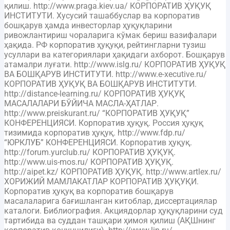
қилиш. http://www.praga.kiev.ua/ КОРПОРАТИВ ҲУҚУҚ
ИНСТИТУТИ. Хусусий ташаббуслар ва корпоратив
бошқарув ҳамда инвесторлар ҳуқуқларини
ривожлантириш чораларига кўмак бериш вазифалари
ҳақида. РФ корпоратив ҳуқуқи, рейтингларни тузиш
усуллари ва категориялари ҳақидаги ахборот. Бошқарув
атамалри луғати. http://www.islg.ru/ КОРПОРАТИВ ҲУҚУҚ
ВА БОШҚАРУВ ИНСТИТУТИ. http://www.e-xecutive.ru/
КОРПОРАТИВ ҲУҚУҚ ВА БОШҚАРУВ ИНСТИТУТИ.
http://distance-learning.ru/ КОРПОРАТИВ ҲУҚУҚ
МАСАЛАЛАРИ БЎЙИЧА МАСЛА-ҲАТЛАР.
http://www.preiskurant.ru/ “КОРПОРАТИВ ҲУҚУҚ”
КОНФЕРЕНЦИЯСИ. Корпоратив ҳуқуқ. Россия ҳуқуқ
тизимида корпоратив ҳуқуқ. http://www.fdp.ru/
“ЮРКЛУБ” КОНФЕРЕНЦИЯСИ. Корпоратив ҳуқуқ.
http://forum.yurclub.ru/ КОРПОРАТИВ ҲУҚУҚ.
http://www.uis-mos.ru/ КОРПОРАТИВ ҲУҚУҚ.
http://aipet.kz/ КОРПОРАТИВ ҲУҚУҚ. http://www.artlex.ru/
ХОРИЖИЙ МАМЛАКАТЛАР КОРПОРАТИВ ҲУҚУҚИ.
Корпоратив ҳуқуқ ва корпоратив бошқарув
масалаларига бағишланган китоблар, диссертациялар
каталоги. Библиография. Акциядорлар ҳуқуқларини суд
тартибида ва суддан ташқари ҳимоя қилиш (АҚШнинг