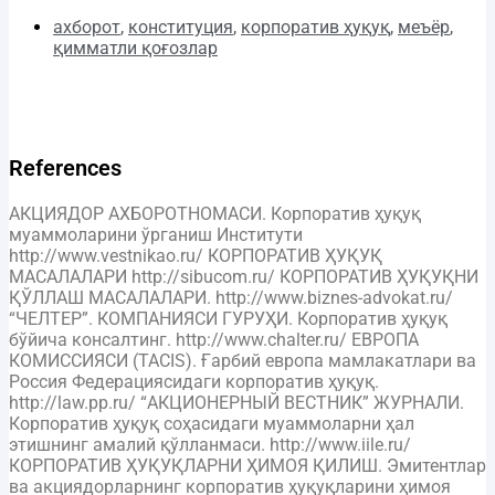
ахборот
,
конституция
,
корпоратив ҳуқуқ
,
меъёр
,
қимматли қоғозлар
References
АКЦИЯДОР АХБОРОТНОМАСИ. Корпоратив ҳуқуқ
муаммоларини ўрганиш Институти
http://www.vestnikao.ru/ КОРПОРАТИВ ҲУҚУҚ
МАСАЛАЛАРИ http://sibucom.ru/ КОРПОРАТИВ ҲУҚУҚНИ
ҚЎЛЛАШ МАСАЛАЛАРИ. http://www.biznes-advokat.ru/
“ЧЕЛТЕР”. КОМПАНИЯСИ ГУРУҲИ. Корпоратив ҳуқуқ
бўйича консалтинг. http://www.chalter.ru/ ЕВРОПА
КОМИССИЯСИ (TACIS). Ғарбий европа мамлакатлари ва
Россия Федерациясидаги корпоратив ҳуқуқ.
http://law.pp.ru/ “АКЦИОНЕРНЫЙ ВЕСТНИК” ЖУРНАЛИ.
Корпоратив ҳуқуқ соҳасидаги муаммоларни ҳал
этишнинг амалий қўлланмаси. http://www.iile.ru/
КОРПОРАТИВ ҲУҚУҚЛАРНИ ҲИМОЯ ҚИЛИШ. Эмитентлар
ва акциядорларнинг корпоратив ҳуқуқларини ҳимоя