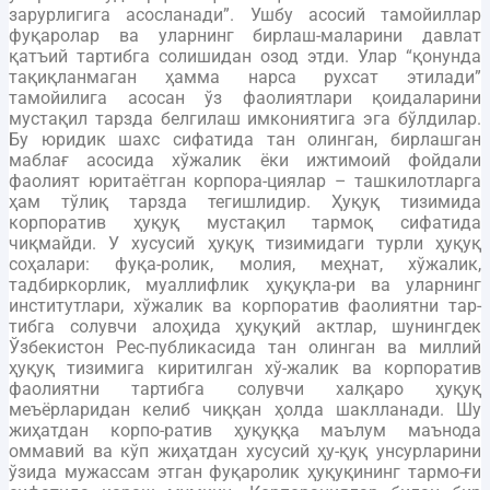
зарурлигига асосланади”. Ушбу асосий тамойиллар
фуқаролар ва уларнинг бирлаш-маларини давлат
қатъий тартибга солишидан озод этди. Улар “қонунда
тақиқланмаган ҳамма нарса рухсат этилади”
тамойилига асосан ўз фаолиятлари қоидаларини
мустақил тарзда белгилаш имкониятига эга бўлдилар.
Бу юридик шахс сифатида тан олинган, бирлашган
маблағ асосида хўжалик ёки ижтимоий фойдали
фаолият юритаётган корпора-циялар – ташкилотларга
ҳам тўлиқ тарзда тегишлидир. Ҳуқуқ тизимида
корпоратив ҳуқуқ мустақил тармоқ сифатида
чиқмайди. У хусусий ҳуқуқ тизимидаги турли ҳуқуқ
соҳалари: фуқа-ролик, молия, меҳнат, хўжалик,
тадбиркорлик, муаллифлик ҳуқуқла-ри ва уларнинг
институтлари, хўжалик ва корпоратив фаолиятни тар-
тибга солувчи алоҳида ҳуқуқий актлар, шунингдек
Ўзбекистон Рес-публикасида тан олинган ва миллий
ҳуқуқ тизимига киритилган хў-жалик ва корпоратив
фаолиятни тартибга солувчи халқаро ҳуқуқ
меъёрларидан келиб чиққан ҳолда шаклланади. Шу
жиҳатдан корпо-ратив ҳуқуққа маълум маънода
оммавий ва кўп жиҳатдан хусусий ҳу-қуқ унсурларини
ўзида мужассам этган фуқаролик ҳуқуқининг тармо-ғи