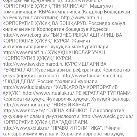
корпоратив қонунчилиги). http://www.lin.ru/
КОРПОРАТИВ ҲУҚУҚ “ЯНГИЛИКЛАР”. Машғулот
компаниялари. КБРА компанияси (Кадрлар Бошқаруви
ва Рекрутинг Агентлиги). http://www.hrm.ru/
КОРПОРАТИВ ҲУҚУҚ ВА БОШҚАРУВ. Россияда қабул
қилинган янги Корпоратив бошқарув Кодекси.
http://www.rci.org.uk/ “БИЗНЕС РЕЖАЛАШТИРИШ ВА
КОРПОРАТИВ ҲУҚУҚ” КУРСИ. Жамият
иштирокчиларининг ҳуқуқ ва мажбуриятлари.
http://www.mibif.ru/ ҲУҚУҚШУНОСЛАР УЧУН
“КОРПОРАТИВ ҲУҚУҚ” КУРСИ.
http://www.lawkiso.narod.ru КУРС ИШЛАРИ ВА
РЕФЕРАТЛАР. Курс ишлари ва рефератлар: Корпоратив
ҳуқуқ (юридик шахслар). http://www.tarasei.narod.ru/
“ЛЮДИ ДЕЛА”. Россия таҳлилий журнали.
http://www.ludidela.ru/ “ХАЛҚАРО ВА КОРПОРАТИВ
ҲУҚУҚ”. http://www.virtualuk.ru/ РЕФЕРАТЛАР ТЎПЛАМИ
Корпоратив ҳуқуқ. Фуқаролик ҳуқуқи. Ҳуқуқий фанлар.
http://www.monax.ru/ “НОВЫЙ КАНАЛ”.
http://www.novy.tv/ “ОЛЕНА КIБЕНКО”. ЕИ корпоратив
ҳуқуқининг оламшумул ислоҳоти. http://www.eclc.gov.ua/
КОРПОРАТИВ ҲУҚУҚ ПАРАДОКЛАРИ.
http://www.exclub.ru/ “ПРАВО И ПОЛИТИКА”. РФнинг
халқаро илмий журнали. Хорижий корпоратив ҳуқуқ