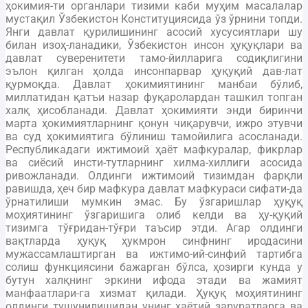
ҳокимия-ти органлари тизими каби муҳим масалалар
мустақил Ўзбекистон Конституциясида ўз ўрнини топди.
Янги давлат қурилишининг асосий хусусиятлари шу
билан изоҳ-ланадики, Ўзбекистон инсон ҳуқуқлари ва
давлат суверенитети тамо-йилларига содиқлигини
эълон қилган ҳолда инсонпарвар ҳуқуқий дав-лат
қурмоқда. Давлат ҳокимиятининг манбаи бўлиб,
миллатидан қатъи назар фуқаролардан ташкил топган
халқ ҳисобланади. Давлат ҳокимияти энди биринчи
марта ҳокимиятларнинг қонун чиқарувчи, ижро этувчи
ва суд ҳокимиятига бўлиниш тамойилига асосланади.
Республикадаги ижтимоий ҳаёт мафкуралар, фикрлар
ва сиёсий инсти-тутларнинг хилма-хиллиги асосида
ривожланади. Олдинги ижтимоий тизимдан фарқли
равишда, ҳеч бир мафкура давлат мафкураси сифати-да
ўрнатилиши мумкин эмас. Бу ўзгаришлар ҳуқуқ
моҳиятининг ўзгаришига олиб келди ва ҳу-қуқий
тизимга тўғридан-тўғри таъсир этди. Агар олдинги
вақтларда ҳуқуқ ҳукмрон синфнинг иродасини
мужассамлаштирган ва ижтимо-ий-синфий тартибга
солиш функциясини бажарган бўлса, ҳозирги кунда у
бутун халқнинг эркини ифода этади ва жамият
манфаатлари-га хизмат қилади. Ҳуқуқ моҳиятининг
олдинги тушунилишидан унинг ҳаётий заруратларга ва