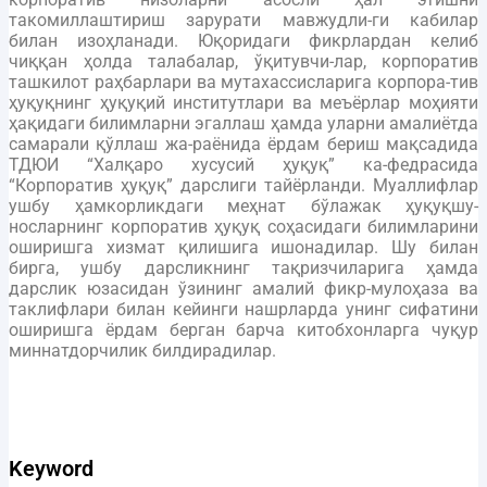
такомиллаштириш зарурати мавжудли-ги кабилар
билан изоҳланади. Юқоридаги фикрлардан келиб
чиққан ҳолда талабалар, ўқитувчи-лар, корпоратив
ташкилот раҳбарлари ва мутахассисларига корпора-тив
ҳуқуқнинг ҳуқуқий институтлари ва меъёрлар моҳияти
ҳақидаги билимларни эгаллаш ҳамда уларни амалиётда
самарали қўллаш жа-раёнида ёрдам бериш мақсадида
ТДЮИ “Халқаро хусусий ҳуқуқ” ка-федрасида
“Корпоратив ҳуқуқ” дарслиги тайёрланди. Муаллифлар
ушбу ҳамкорликдаги меҳнат бўлажак ҳуқуқшу-
носларнинг корпоратив ҳуқуқ соҳасидаги билимларини
оширишга хизмат қилишига ишонадилар. Шу билан
бирга, ушбу дарсликнинг тақризчиларига ҳамда
дарслик юзасидан ўзининг амалий фикр-мулоҳаза ва
таклифлари билан кейинги нашрларда унинг сифатини
оширишга ёрдам берган барча китобхонларга чуқур
миннатдорчилик билдирадилар.
Keyword