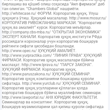
бирлашиш ва қўшиб олиш соҳасида “йил фирмаси” деб
тан олинган. “Chambers Global” нашриёти.
http://whitecase.ru/ ФОРУМ. Корпоратив ҳуқуқ. Улуш
ҳуқуқига ўтиш. Ҳуқуқий масалалар. http://www.mosur.ru/
КОРПОРАТИВ РИВОЖЛАНИШ МАРКАЗИ. “Корпоратив
ҳуқуқ ва амалиёт” курси. Корпоратив меъёрлар.
http://company.cbs-mba.ru/ “ОТКРЫТАЯ ЭКОНОМИКА”
ЭКСПЕРТ КАНАЛИ. Корпоратив ҳуқуқ институти РФда
россиядаги корхоналар учун корпоратив бошқарув
рейтинги сифати ҳисобидан бошланди.
http://www.opec.ru/ ҲУҚУҚИЙ АМАЛИЁТ.
http://www.yurpractika.com/ “ЛИНИЯ ПРАВА” ҲУҚУҚИЙ
ФИРМАСИ. Корпоратив ҳуқуқ масалалари бўйича
маслаҳат. http://www.lprava.ru/ “ПАРСУ ЗАКОНА”.
ҲУҚУҚИЙ ФИРМАСИ. Корпоратив ҳуқуқ.
http://www.paruszakona.ru/ ҲУҚУҚИЙ СЕМИНАР.
Корпоратив ҳуқуқ компанияни бошкариш қуроли
сифатида. http://www.yurclub.ru/ ҲУҚУҚИЙ СЕМИНАР.
Корпоратив ҳуқуқ усулларини қўллаган ҳолда
корпоратив бошқарув бўйича муаллифлик семинари.
http://www.lawportal.ru/ АНХ ЮРИДИК ФАКУЛЬТЕТИ.
Семинарлар ва консалтинг. Корпоратив ҳуқуқ.
Бошқарув муаммоларини ҳал қилиш қуроли сифатида