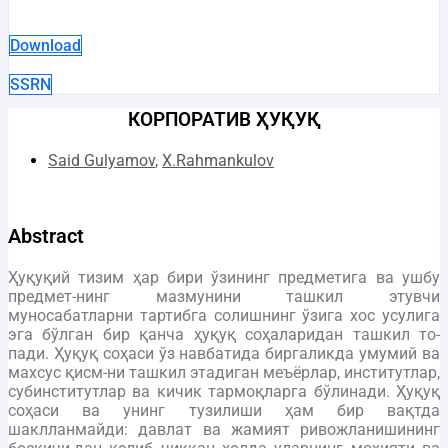
Download
SSRN
КОРПОРАТИВ ҲУҚУҚ
Said Gulyamov
,
X.Rahmankulov
Abstract
Ҳуқуқий тизим ҳар бири ўзининг предметига ва ушбу
предмет-нинг мазмунини ташкил этувчи
муносабатларни тартибга солишнинг ўзига хос усулига
эга бўлган бир қанча ҳуқуқ соҳаларидан ташкил то-
пади. Ҳуқуқ соҳаси ўз навбатида биргаликда умумий ва
махсус қисм-ни ташкил этадиган меъёрлар, институтлар,
субинститутлар ва кичик тармоқларга бўлинади. Ҳуқуқ
соҳаси ва унинг тузилиши ҳам бир вақтда
шаклланмайди: давлат ва жамият ривожланишининг