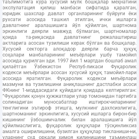
таълимотига кўра хусусий мулк бошқалар меҳнатини
экспулатация қилиш манбаси сифатида қаралган,
юридик шахслар давлат органларининг буйруғи ёки
рухсати асосида ташкил этилган, ички ишларга
давлатнинг аралашишига йўл қўйилган, шартнома
эркинлиги деярли мавжуд бўлмаган, шартномалар
қоида та-риқасида давлатнинг режалаштириш
актларига асосан тузилиши керак бўлган ва бошқалар.
Хусусий секторга алоқадор деярли барча ҳуқуқ
соҳалари манбаларининг меъёрлари ушбу тамойил
асосида қурилган эди. 1997 йил 1 мартдан бошлаб амал
қилаётган Ўзбекистон Респуб-ликаси Фуқаролик
кодекси меъёрлари асосан хусусий ҳуқуқ тамойил-лари
асосида яратилган. Фуқаролик кодекси меъёрлари
мазмуни ва тузилишини аниқлашнинг дастлабки асоси
ФКнинг 1-моддасидаги қуйидаги қоидада келтирилган:
“Фуқаролик қонун ҳужжатлари улар томонидан тартибга
солинадиган муносабатлар иштирокчиларининг
тенглигини эътироф этишга, мулкнинг дахлсизлигига,
шартноманинг эркинлигига, хусусий ишларга бирон-бир
кишининг ўзбошимчалик билан аралашишига йўл
қўйилмаслигига, фуқаролик ҳуқуқлари тўсқинликсиз
амалга оширилишини, бузилган ҳуқуқлар тикланиши-ни,
уларнинг суд орқали ҳимоя қилинишини таъминлаш