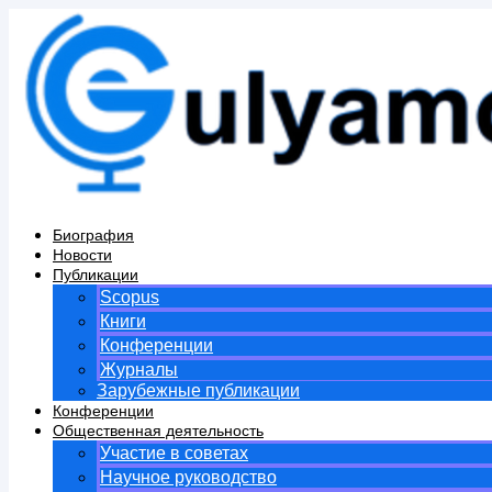
Перейти
к
содержимому
Биография
Новости
Публикации
Scopus
Книги
Конференции
Журналы
Зарубежные публикации
Конференции
Общественная деятельность
Участие в советах
Научное руководство