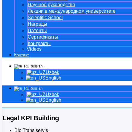
Научное руководство
Лекции в международном университете
Scientific School
Награды
Патенты
Сертификаты
Контракты
Videos
Контакт
Russian
Uzbek
English
Russian
Uzbek
English
Legal KPI Building
Bio Trans servis