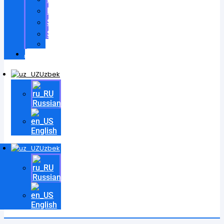
Patentlar
Sertifikatlar
Shartnomalar
Videos
Aloqa
Uzbek
Russian
English
Uzbek
Russian
English