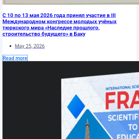
С 10 по 13 мая 2026 года принял участие в III
Международном конгрессе молодых учёных
тюркского мира «Наследие прошлого,
строительство будущего» в Баку
May 25, 2026
Read more