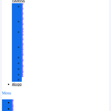
faoliyat
Ilmiy
kengashlarda
ishtirok
Ilmiy
rahbarlik
Xalqaro
universitetda
ma'ruzalar
Scientific
School
Mukofotlar
Patentlar
Sertifikatlar
Shartnomalar
Videos
Aloqa
Menu
Biografiya
Yangiliklar