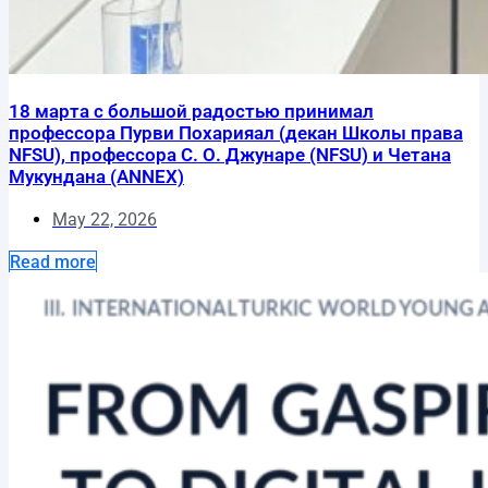
18 марта с большой радостью принимал
профессора Пурви Похарияал (декан Школы права
NFSU), профессора С. О. Джунаре (NFSU) и Четана
Мукундана (ANNEX)
May 22, 2026
Read more