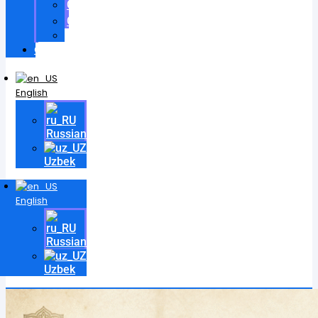
Certificates
Contracts
Videos
Contact
English
Russian
Uzbek
English
Russian
Uzbek