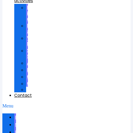
activities
Participation
in
councils
Research
advisees
Visiting
Lectures
Scientific
School
Awards
Patents
Certificates
Contracts
Videos
Contact
Menu
Biography
News
Publications