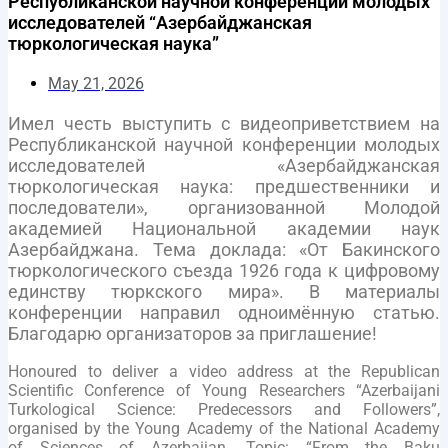
Республиканской научной конференции молодых
исследователей “Азербайджанская
тюркологическая наука”
May 21, 2026
Имел честь выступить с видеоприветствием на
Республиканской научной конференции молодых
исследователей «Азербайджанская
тюркологическая наука: предшественники и
последователи», организованной Молодой
академией Национальной академии наук
Азербайджана. Тема доклада: «От Бакинского
тюркологического съезда 1926 года к цифровому
единству тюркского мира». В материалы
конференции направил одноимённую статью.
Благодарю организаторов за приглашение!
Honoured to deliver a video address at the Republican
Scientific Conference of Young Researchers “Azerbaijani
Turkological Science: Predecessors and Followers”,
organised by the Young Academy of the National Academy
of Sciences of Azerbaijan. Topic: “From the Baku