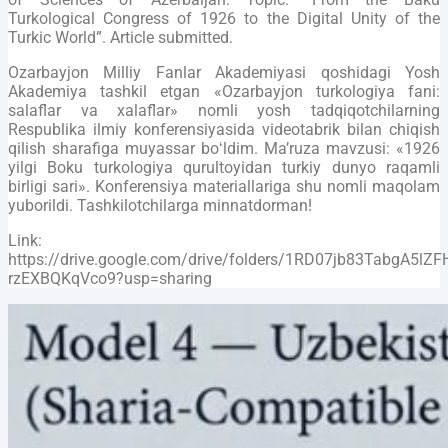
Turkological Congress of 1926 to the Digital Unity of the
Turkic World”. Article submitted.
Ozarbayjon Milliy Fanlar Akademiyasi qoshidagi Yosh
Akademiya tashkil etgan «Ozarbayjon turkologiya fani:
salaflar va xalaflar» nomli yosh tadqiqotchilarning
Respublika ilmiy konferensiyasida videotabrik bilan chiqish
qilish sharafiga muyassar boʻldim. Maʼruza mavzusi: «1926
yilgi Boku turkologiya qurultoyidan turkiy dunyo raqamli
birligi sari». Konferensiya materiallariga shu nomli maqolam
yuborildi. Tashkilotchilarga minnatdorman!
Link:
https://drive.google.com/drive/folders/1RD07jb83TabgA5lZF
rzEXBQKqVco9?usp=sharing