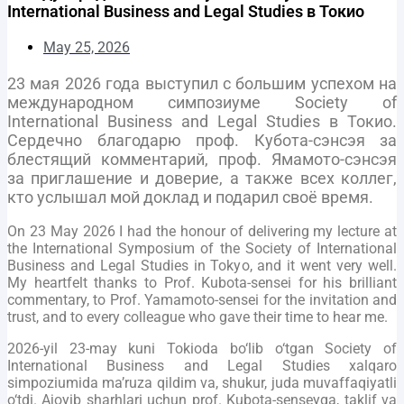
International Business and Legal Studies в Токио
May 25, 2026
23 мая 2026 года выступил с большим успехом на
международном симпозиуме Society of
International Business and Legal Studies в Токио.
Сердечно благодарю проф. Кубота-сэнсэя за
блестящий комментарий, проф. Ямамото-сэнсэя
за приглашение и доверие, а также всех коллег,
кто услышал мой доклад и подарил своё время.
On 23 May 2026 I had the honour of delivering my lecture at
the International Symposium of the Society of International
Business and Legal Studies in Tokyo, and it went very well.
My heartfelt thanks to Prof. Kubota-sensei for his brilliant
commentary, to Prof. Yamamoto-sensei for the invitation and
trust, and to every colleague who gave their time to hear me.
2026-yil 23-may kuni Tokioda bo‘lib o‘tgan Society of
International Business and Legal Studies xalqaro
simpoziumida ma’ruza qildim va, shukur, juda muvaffaqiyatli
o‘tdi. Ajoyib sharhlari uchun prof. Kubota-senseyga, taklif va