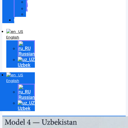
Certificates
Contracts
Videos
Contact
English
Russian
Uzbek
English
Russian
Uzbek