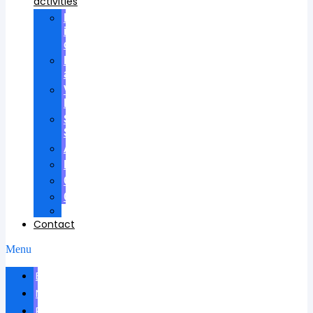
activities
Participation
in
councils
Research
advisees
Visiting
Lectures
Scientific
School
Awards
Patents
Certificates
Contracts
Videos
Contact
Menu
Biography
News
Publications