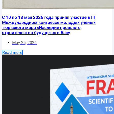
С 10 по 13 мая 2026 года принял участие в III
Международном конгрессе молодых учёных
тюркского мира «Наследие прошлого,
строительство будущего» в Баку
May 25, 2026
Read more