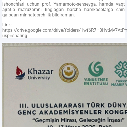
ishonchlari uchun prof. Yamamoto-senseyga, hamda vaqt
ajratib ma’ruzamni tinglagan barcha hamkasblarga chin
qalbdan minnatdorchilik bildiraman.
Link:
https://drive.google.com/drive/folders/1wf6R7H0HvtMv7At
usp=sharing