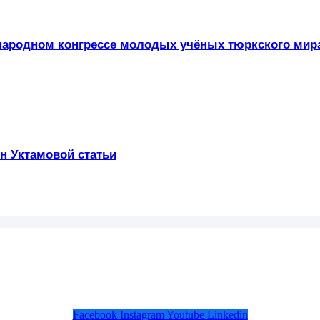
ждународном конгрессе молодых учёных тюркского ми
н Уктамовой статьи
Facebook
Instagram
Youtube
Linkedin