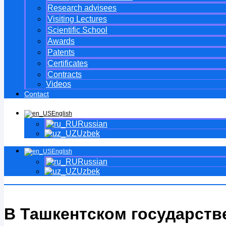
Research advisees
Visiting Lectures
Scientific School
Awards
Patents
Certificates
Contracts
Videos
Contact
English
Russian
Uzbek
English
Russian
Uzbek
В Ташкентском государств