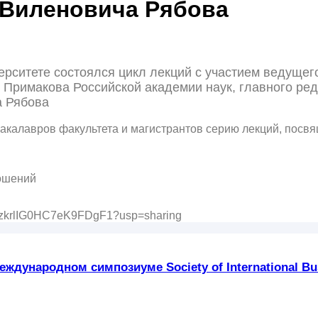
 Виленовича Рябова
рситете состоялся цикл лекций с участием ведущего
 Примакова Российской академии наук, главного ре
 Рябова
акалавров факультета и магистрантов серию лекций, пос
ошений
tcWgzkrlIG0HC7eK9FDgF1?usp=sharing
ждународном симпозиуме Society of International Bus