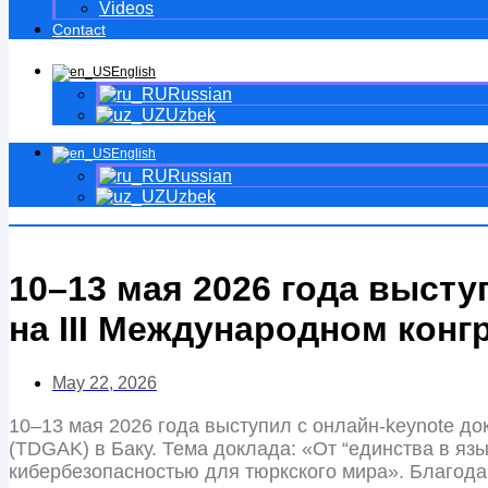
Videos
Contact
English
Russian
Uzbek
English
Russian
Uzbek
10–13 мая 2026 года выст
на III Международном кон
May 22, 2026
10–13 мая 2026 года выступил с онлайн-keynote д
(TDGAK) в Баку. Тема доклада: «От “единства в яз
кибербезопасностью для тюркского мира». Благодар