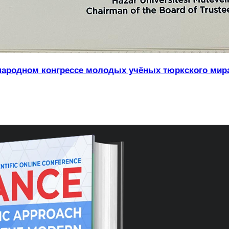
ждународном конгрессе молодых учёных тюркского ми