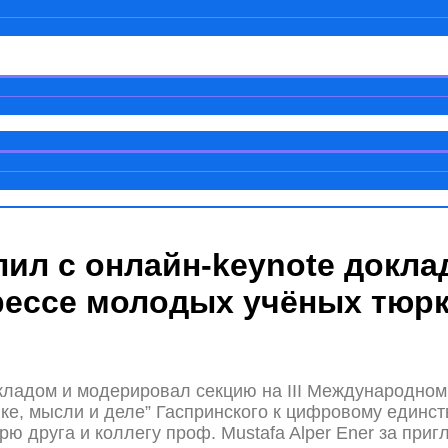
упил с онлайн-keynote докл
грессе молодых учёных тюрк
окладом и модерировал секцию на III Международном
ыке, мысли и деле” Гаспринского к цифровому единс
ю друга и коллегу проф. Mustafa Alper Ener за приг