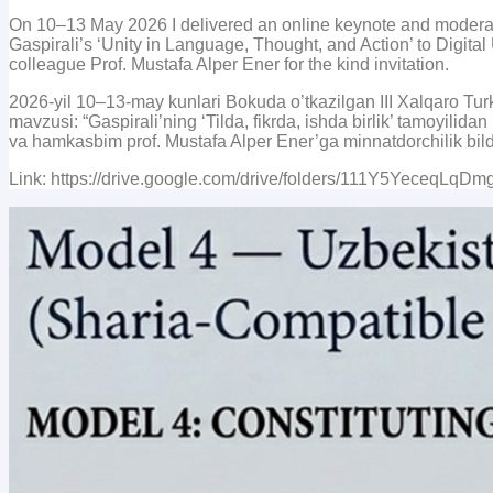
On 10–13 May 2026 I delivered an online keynote and moderat
Gaspirali’s ‘Unity in Language, Thought, and Action’ to Digit
colleague Prof. Mustafa Alper Ener for the kind invitation.
2026-yil 10–13-may kunlari Bokuda o’tkazilgan III Xalqaro Tu
mavzusi: “Gaspirali’ning ‘Tilda, fikrda, ishda birlik’ tamoyilida
va hamkasbim prof. Mustafa Alper Ener’ga minnatdorchilik bil
Link: https://drive.google.com/drive/folders/111Y5Yeceq