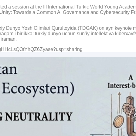
ed a session at the III International Turkic World Young Acad
al Unity: Towards a Common AI Governance and Cybersecurity Fra
rkiy Dunyo Yosh Olimlari Qurultoyida (TDGAK) onlayn keynote m
n raqamli birlikka: turkiy dunyo uchun sun’iy intellekt va kiberxa
diraman.
LqDmgHHcLsQOtYhQZ6Zyase?usp=sharing