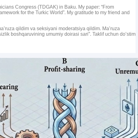
emicians Congress (TDGAK) in Baku. My paper: “From
mework for the Turkic World”. My gratitude to my friend and
a’ruza qildim va seksiyani moderatsiya qildim. Ma’ruza
vfsizlik boshqaruvining umumiy doirasi sari”. Taklif uchun do’stim