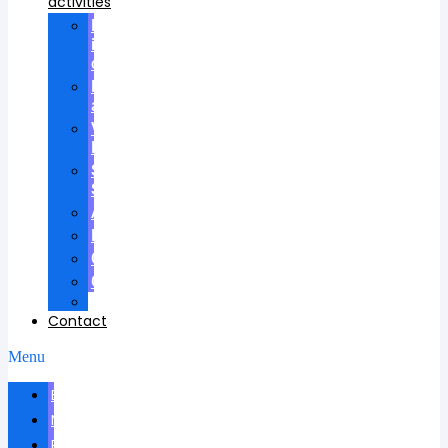
activities
Participation
in
councils
Research
advisees
Visiting
Lectures
Scientific
School
Awards
Patents
Certificates
Contracts
Videos
Contact
Menu
Biography
News
Publications