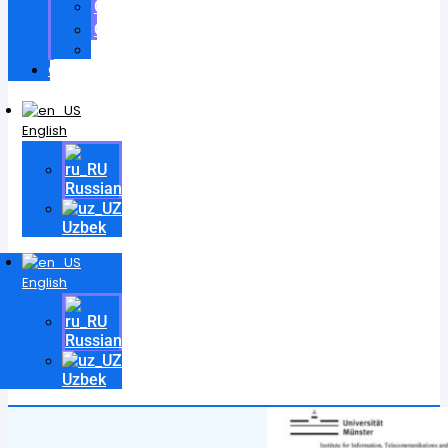
Certificates
Contracts
Videos
Contact
English
Russian
Uzbek
English
Russian
Uzbek