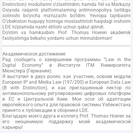
Distinction) modullarini o’zlashtirdim, hamda YeI va Markaziy
Osiyoda raqamli platformalarning antimonopoliya tartibga
solinishi bo’yicha ma’ruzachi bo’ldim. Yevropa tajribasini
O’zbekiston huquqiy tizimiga moslashtirish haqidagi inshoim
LDE to’plamida nashr etilishi uchun qabul qilindi.
Do’stim va hamkasbim Prof. Thomas Hoeren akademik
faoliyatimga bebaho yordami uchun minnatdorman!
Академическое достижение
Рад сообщить о завершении программы “Law in the
Digital Economy” в Институте ITM Университета
Мюнстера (Германия).
Я выступил в двух ролях: как участник, освоив модули
European IP and Media Law (197/200) и European Data Law
(B with Distinction), и как приглашенный лектор по
антимонопольному регулированию цифровых платформ
в ЕС и Центральной Азии. Мое эссе об адаптации
европейского опыта для правовой системы Узбекистана
принято к публикации в сборнике LDE.
Благодарю моего друга и коллегу Prof. Thomas Hoeren за
его неоценимую поддержку моей академической
карьеры!