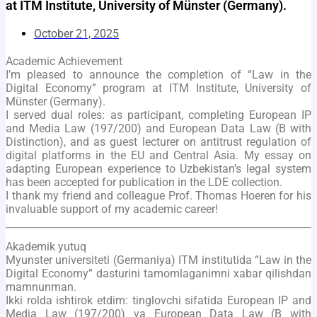
at ITM Institute, University of Münster (Germany).
October 21, 2025
Academic Achievement
I’m pleased to announce the completion of “Law in the
Digital Economy” program at ITM Institute, University of
Münster (Germany).
I served dual roles: as participant, completing European IP
and Media Law (197/200) and European Data Law (B with
Distinction), and as guest lecturer on antitrust regulation of
digital platforms in the EU and Central Asia. My essay on
adapting European experience to Uzbekistan’s legal system
has been accepted for publication in the LDE collection.
I thank my friend and colleague Prof. Thomas Hoeren for his
invaluable support of my academic career!
Akademik yutuq
Myunster universiteti (Germaniya) ITM institutida “Law in the
Digital Economy” dasturini tamomlaganimni xabar qilishdan
mamnunman.
Ikki rolda ishtirok etdim: tinglovchi sifatida European IP and
Media Law (197/200) va European Data Law (B with