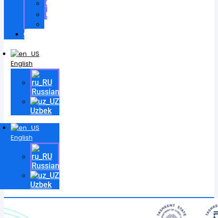
Certificates
Contracts
Videos
Contact
English
Russian
Uzbek
English
Russian
Uzbek