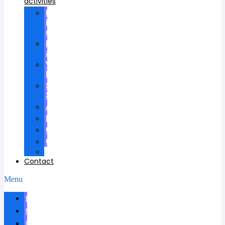
activities
Participation
in
councils
Research
advisees
Visiting
Lectures
Scientific
School
Awards
Patents
Certificates
Contracts
Videos
Contact
Menu
Biography
News
Publications