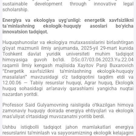
sustainable development through innovative legal
scholarship.
Energiya va ekologiya uyg‘unligi: energetik xavfsizlikni
ta’minlashning ekologik-huquqiy asoslari bo‘yicha
innovatsion tadqiqot.
Huquqshunoslar va ekologiya mutaxassislarini birlashtirgan
g’oyat mazmunli ilmiy anjumanda, 2025-yil 29-mart kunida
Toshkent davlat yuridik universiteti muhim tadqiqot
himoyasiga guvoh bo’ldi. DSc.07/03.06.2023.Yu.22.04
raqamli Ilmiy kengash majlisida Xayitov Panji Buxarovich
“Energetik xavfsizlikni ta’minlashning ekologik-huquqiy
masalalari” mavzusidagi o’z tadqiqotini taqdim etdi va
12.00.06 — Tabiiy resurslar huquqi, Agrar huquq, Ekologik
huquq sohasidagi an’anaviy qarashlarni yangicha nuqtai
nazardan yoritdi.
Professor Said Gulyamovning raisligida o’tkazilgan himoya
zamonaviy huquqiy doirada energiya ehtiyojlari va ekologik
mas’uliyat o’rtasidagi muvozanatni yoritib berdi.
Ushbu istiqbolli tadqiqot jahon mamlakatlari energiya
resurslarini ta’minlash va sayyoramizning ekologik kelajagini