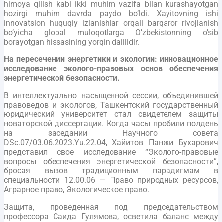
himoya qilish kabi ikki muhim vazifa bilan kurashayotgan
hozirgi muhim davrda paydo bo’ldi. Xayitovning ishi
innovatsion huquqiy izlanishlar orqali barqaror rivojlanish
bo’yicha global muloqotlarga O’zbekistonning o’sib
borayotgan hissasining yorqin dalilidir.
На пересечении энергетики и экологии: инновационное
исследование эколого-правовых основ обеспечения
энергетической безопасности.
В интеллектуально насыщенной сессии, объединившей
правоведов и экологов, Ташкентский государственный
юридический университет стал свидетелем защиты
новаторской диссертации. Когда часы пробили полдень
на заседании Научного совета
DSc.07/03.06.2023.Yu.22.04, Хайитов Панжи Бухарович
представил свое исследование “Эколого-правовые
вопросы обеспечения энергетической безопасности”,
бросая вызов традиционным парадигмам в
специальности 12.00.06 — Право природных ресурсов,
Аграрное право, Экологическое право.
Защита, проведенная под председательством
профессора Саида Гулямова, осветила баланс между