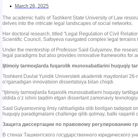
March 26, 2025
The academic halls of Tashkent State University of Law reso
delves into the intricate legal landscapes of social networks.
Her doctoral research, titled “Legal Regulation of Civil Relatio
Scientific Council, Safoyeva navigated complex legal terrains t
Under the mentorship of Professor Said Gulyamov, the research 
legal paradigms but also provides innovative frameworks for a
Ijtimoiy tarmoqlarda fuqarolik munosabatlarini huquqiy tar
Toshkent Davlat Yuridik Universiteti akademik maydonlari 26-
o’rganadigan innovatsion dissertatsiya bilan chiqdi.
“Ijtimoiy tarmoqlarda fuqarolik munosabatlarni huquqiy tartibg
oldida o’z ishini taqdim etgan dissertant zamonaviy texnologiy
Said Gulyamovning ilmiy rahbarligida olib borilgan tadqiqot 
huquqiy paradigmalarni challenge qilib qolmay, balki raqamli 
Защита диссертации по правовому регулированию гр
В стенах Ташкентского государственного юридического у