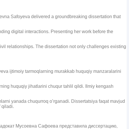
evna Safoyeva delivered a groundbreaking dissertation that
nding digital interactions. Presenting her work before the
l relationships. The dissertation not only challenges existing
yeva ijtimoiy tarmoqlarning murakkab huquqiy manzaralarini
ng huquqiy jihatlarini chuqur tahlil qildi. Ilmiy kengash
larni yanada chuqurroq o’rganadi. Dissertatsiya faqat mavjud
qiladi.
. Садокат Мусоевна Сафоева представила диссертацию,