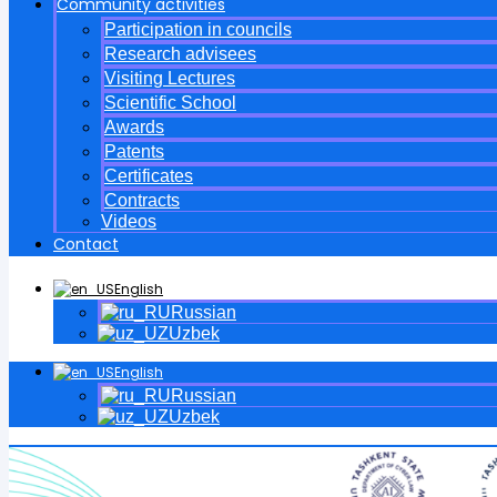
Community activities
Participation in councils
Research advisees
Visiting Lectures
Scientific School
Awards
Patents
Certificates
Contracts
Videos
Contact
English
Russian
Uzbek
English
Russian
Uzbek