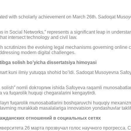
nated with scholarly achievement on March 26th. Sadoqat Musoy
ns in Social Networks,” represents a significant leap in understa
hat intersect technology and civil law.
scrutinizes the evolving legal mechanisms governing online civi
ddressing modern digital challenges.
tibga solish bo’yicha dissertatsiya himoyasi
mart kuni ilmiy yutuqqa shohid bo’ldi. Sadoqat Musoyevna Safo
a solish” nomli dokторлик ishida Safoyeva raqamli munosabatlarni
a va fuqarolik huquqi chegaralarini kengaytirdi.
onlayn fuqarolik munosabatlarini boshqaruvchi huquqiy mexanizm
davrning murakkab masalalariga innovatsion yondashuvlar taklif 
ажданских отношений в социальных сетях
ниверситета 26 марта прозвучал голос научного прогресса