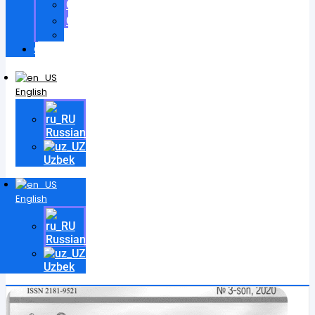
Certificates
Contracts
Videos
Contact
English
Russian
Uzbek
English
Russian
Uzbek