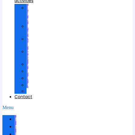
activities
Participation
in
councils
Research
advisees
Visiting
Lectures
Scientific
School
Awards
Patents
Certificates
Contracts
Videos
Contact
Menu
Biography
News
Publications