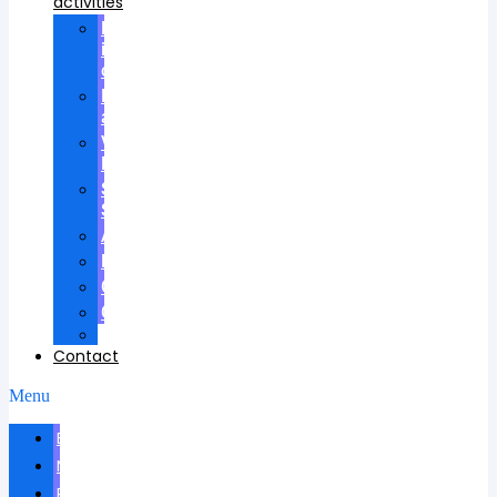
activities
Participation
in
councils
Research
advisees
Visiting
Lectures
Scientific
School
Awards
Patents
Certificates
Contracts
Videos
Contact
Menu
Biography
News
Publications