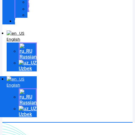
Certificates
Contracts
Videos
Contact
English
Russian
Uzbek
English
Russian
Uzbek