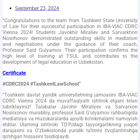
September 23, 2024
“Congratulations to the team from Tashkent State University
of Law for their successful participation in IBA-VIAC CDRC
Vienna 2024! Students Javokhir Miraliev and Sarvarkhon
Nosirhonov demonstrated outstanding skills in mediation
and negotiations under the guidance of their coach,
Professor Said Gulyamov. Their participation confirms the
high level of training at TSUL and contributes to the
development of legal education in Uzbekistan.
Certificate
#CDRC2024 #TashkentLawSchool”
“Toshkent davlat yuridik universitetining jamoasini IBA-VIAC
CDRC Vienna 2024 da muvaffaqiyatli ishtirok etgani bilan
tabriklaymiz! Talabalar Javohir Miraliyev va Sarvarxon
Nosirxonov murabbiy, professor Said G’ulyamov rahbarligida
mediatsiya va muzokaralarda ajoyib ko’nikmalarni namoyish
etdilar. Ularning ishtiroki TDYUdagi tayyorgarlikning yuqori
darajasini va O’zbekistonda yuridik ta’limni rivojlantirishga
qo’shgan hissasini tasdiqlaydi.