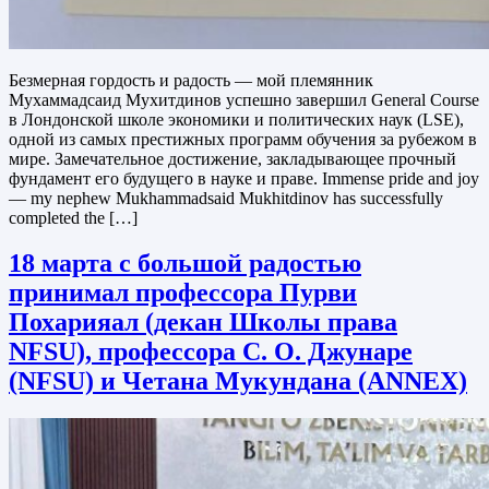
Безмерная гордость и радость — мой племянник
Мухаммадсаид Мухитдинов успешно завершил General Course
в Лондонской школе экономики и политических наук (LSE),
одной из самых престижных программ обучения за рубежом в
мире. Замечательное достижение, закладывающее прочный
фундамент его будущего в науке и праве. Immense pride and joy
— my nephew Mukhammadsaid Mukhitdinov has successfully
completed the […]
18 марта с большой радостью
принимал профессора Пурви
Похарияал (декан Школы права
NFSU), профессора С. О. Джунаре
(NFSU) и Четана Мукундана (ANNEX)