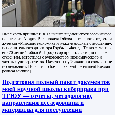
Имел честь принимать в Ташкенте выдающегося российского
политолога Андрея Виленовича Рябова — главного редактора
журнала «Мировая экономика и международные отношения»,
исполнительного директора Горбачёв-Фонда. Тепло отметили
его 70-летний юбилей! Профессор прочитал лекции нашим
студентам, встретился с руководством экономического и
частных университетов. Намечены публикации и совместные
исследования. Honoured to host in Tashkent the eminent Russian
political scientist […]
Подготовил полный пакет документов
моей научной школы киберправа при
ТГЮУ — отчёты, методологию,
направления исследований и
материалы для поступления