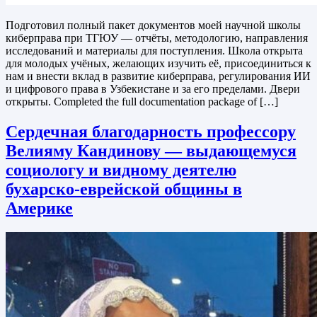
Подготовил полный пакет документов моей научной школы
киберправа при ТГЮУ — отчёты, методологию, направления
исследований и материалы для поступления. Школа открыта
для молодых учёных, желающих изучить её, присоединиться к
нам и внести вклад в развитие киберправа, регулирования ИИ
и цифрового права в Узбекистане и за его пределами. Двери
открыты. Completed the full documentation package of […]
Сердечная благодарность профессору
Велияму Кандинову — выдающемуся
социологу и видному деятелю
бухарско-еврейской общины в
Америке