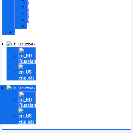
Patentlar
Sertifikatlar
Shartnomalar
Videos
Aloqa
Uzbek
Russian
English
Uzbek
Russian
English