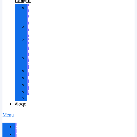
faoliyat
Ilmiy
kengashlarda
ishtirok
Ilmiy
rahbarlik
Xalqaro
universitetda
ma'ruzalar
Scientific
School
Mukofotlar
Patentlar
Sertifikatlar
Shartnomalar
Videos
Aloqa
Menu
Biografiya
Yangiliklar