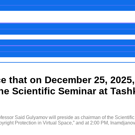
ce that on December 25, 2025
the Scientific Seminar at Tash
ssor Said Gulyamov will preside as chairman of the Scientific 
pyright Protection in Virtual Space,” and at 2:00 PM, Inamdjanov