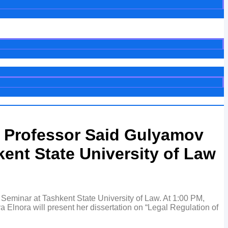
, Professor Said Gulyamov
kent State University of Law
Seminar at Tashkent State University of Law. At 1:00 PM,
a Elnora will present her dissertation on “Legal Regulation of