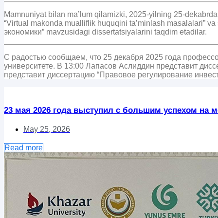
Mamnuniyat bilan ma’lum qilamizki, 2025-yilning 25-dekabrda p
“Virtual makonda mualliflik huquqini ta’minlash masalalar
экономики” mavzusidagi dissertatsiyalarini taqdim etadilar.
С радостью сообщаем, что 25 декабря 2025 года профес
университете. В 13:00 Лапасов Аслиддин представит дис
представит диссертацию “Правовое регулирование инвест
23 мая 2026 года выступил с большим успехом на ме
May 25, 2026
Read more