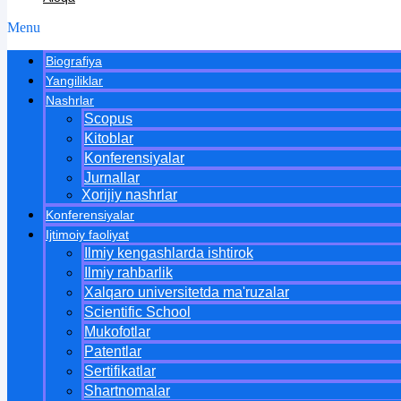
Menu
Biografiya
Yangiliklar
Nashrlar
Scopus
Kitoblar
Konferensiyalar
Jurnallar
Xorijiy nashrlar
Konferensiyalar
Ijtimoiy faoliyat
Ilmiy kengashlarda ishtirok
Ilmiy rahbarlik
Xalqaro universitetda ma'ruzalar
Scientific School
Mukofotlar
Patentlar
Sertifikatlar
Shartnomalar