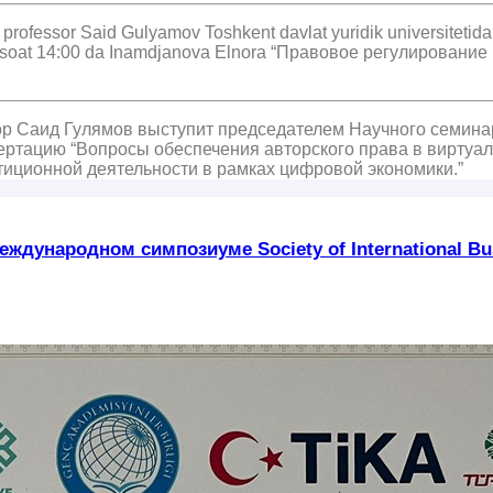
rofessor Said Gulyamov Toshkent davlat yuridik universitetida 
i” va soat 14:00 da Inamdjanova Elnora “Правовое регулиров
сор Саид Гулямов выступит председателем Научного семин
сертацию “Вопросы обеспечения авторского права в виртуа
иционной деятельности в рамках цифровой экономики.”
ждународном симпозиуме Society of International Bus