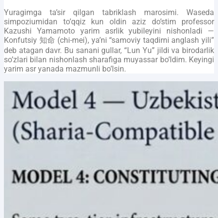
Yuragimga ta’sir qilgan tabriklash marosimi. Waseda
simpoziumidan to’qqiz kun oldin aziz do’stim professor
Kazushi Yamamoto yarim asrlik yubileyini nishonladi —
Konfutsiy 知命 (chi-mei), ya’ni “samoviy taqdirni anglash yili”
deb atagan davr. Bu sanani gullar, “Lun Yu” jildi va birodarlik
so’zlari bilan nishonlash sharafiga muyassar bo’ldim. Keyingi
yarim asr yanada mazmunli bo’lsin.