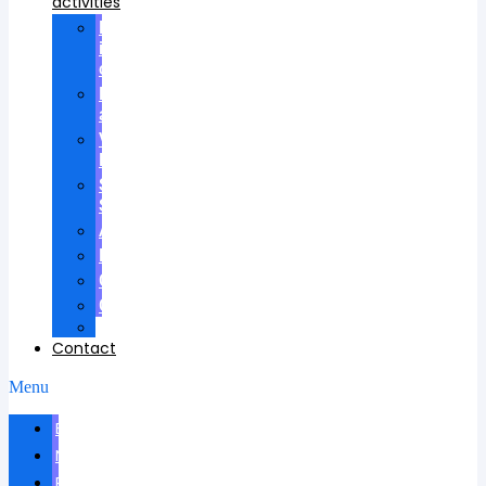
activities
Participation
in
councils
Research
advisees
Visiting
Lectures
Scientific
School
Awards
Patents
Certificates
Contracts
Videos
Contact
Menu
Biography
News
Publications