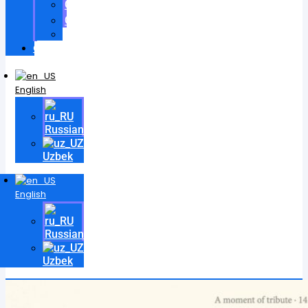
Certificates
Contracts
Videos
Contact
English
Russian
Uzbek
English
Russian
Uzbek