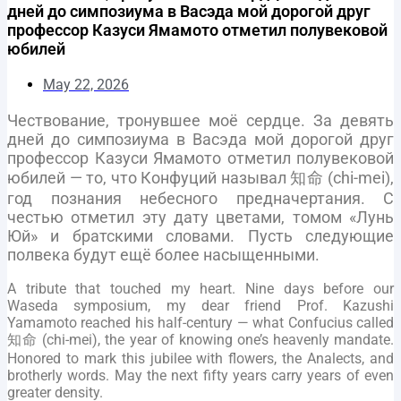
дней до симпозиума в Васэда мой дорогой друг
профессор Казуси Ямамото отметил полувековой
юбилей
May 22, 2026
Чествование, тронувшее моё сердце. За девять
дней до симпозиума в Васэда мой дорогой друг
профессор Казуси Ямамото отметил полувековой
юбилей — то, что Конфуций называл 知命 (chi-mei),
год познания небесного предначертания. С
честью отметил эту дату цветами, томом «Лунь
Юй» и братскими словами. Пусть следующие
полвека будут ещё более насыщенными.
A tribute that touched my heart. Nine days before our
Waseda symposium, my dear friend Prof. Kazushi
Yamamoto reached his half-century — what Confucius called
知命 (chi-mei), the year of knowing one’s heavenly mandate.
Honored to mark this jubilee with flowers, the Analects, and
brotherly words. May the next fifty years carry years of even
greater density.